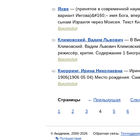
Яхве
— (принятое в современной науке произношение ивр. יהו
38
вариант Иегова)&#160;– имя Бога, впе
сынам Израиля через Моисея. Текст К
Википедия
Климовский, Вадим Львович
— В Вик
39
Климовский. Вадим Львович Климовский 
режиссёр, критик. Содержание 1 Биог
Википедия
Кнорринг, Ирина Николаевна
— Ирина
40
1906(1906 05 04) Место рождения: Са
Википедия
Страницы
←
Предыдущая
Сле
1
2
3
4
5
6
© Академик, 2000-2026
Обратная связь:
Техподдерж
👣 Путешествия