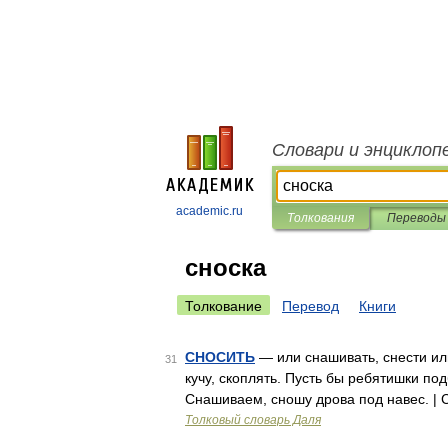
Словари и энциклоп
academic.ru
Толкования
Переводы
сноска
Толкование
Перевод
Книги
СНОСИТЬ
— или снашивать, снести или
31
кучу, скоплять. Пусть бы ребятишки по
Снашиваем, сношу дрова под навес. | 
Толковый словарь Даля